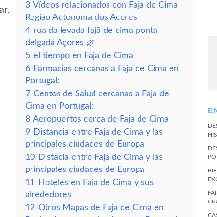
3
Vídeos relacionados con Faja de Cima -
ar.
Regiao Autonoma dos Acores
4
rua da levada fajã de cima ponta
delgada Açores 🌿
5
el tiempo en Faja de Cima
6
Farmacias cercanas a Faja de Cima en
Portugal:
7
Centos de Salud cercanas a Faja de
Cima en Portugal:
E
8
Aeropuertos cerca de Faja de Cima
DE
9
Distancia entre Faja de Cima y las
HI
principales ciudades de Europa
DE
10
Distacia entre Faja de Cima y las
PO
principales ciudades de Europa
BI
EX
11
Hoteles en Faja de Cima y sus
FA
alrededores
CI
12
Otros Mapas de Faja de Cima en
CA