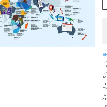
E
DE
HI
DE
PO
BI
EX
FA
CI
CA