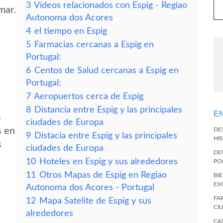
3
Vídeos relacionados con Espig - Regiao
mar.
Autonoma dos Acores
4
el tiempo en Espig
5
Farmacias cercanas a Espig en
Portugal:
6
Centos de Salud cercanas a Espig en
Portugal:
7
Aeropuertos cerca de Espig
8
Distancia entre Espig y las principales
E
s
ciudades de Europa
s en
DE
9
Distacia entre Espig y las principales
HI
s
ciudades de Europa
DE
10
Hoteles en Espig y sus alrededores
PO
11
Otros Mapas de Espig en Regiao
BI
EX
Autonoma dos Acores - Portugal
FA
12
Mapa Satelite de Espig y sus
CI
alrededores
CA