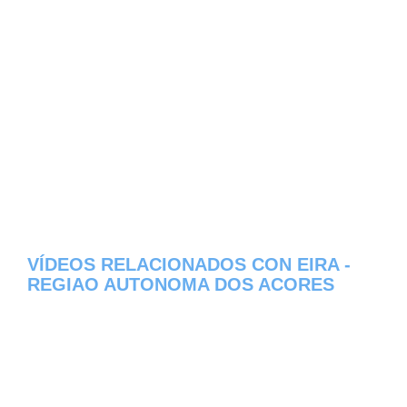
VÍDEOS RELACIONADOS CON EIRA -
REGIAO AUTONOMA DOS ACORES
Aqui os dejamos algunos de los videos que
hemos encontrado del pueblo Eira del
estado de Regiao Autonoma dos Acores en