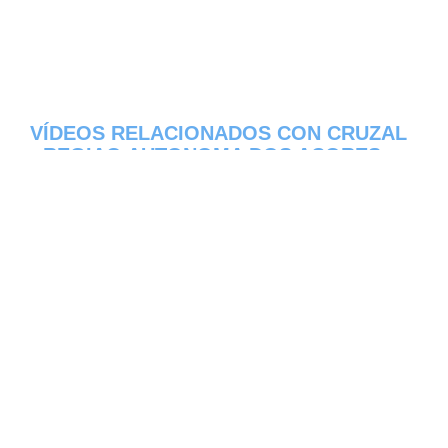
VÍDEOS RELACIONADOS CON CRUZAL
- REGIAO AUTONOMA DOS ACORES
Aqui os dejamos algunos de los videos que
hemos encontrado del pueblo Cruzal del
estado de Regiao Autonoma dos Acores en
Portugal, constantemente estamos
colocando nuevos video, asi que te
invitamos a que nos visites frecuentemente
y te mantengas informado de todos los
nuevos videos que se suban en la red de
Cruzal, esperamos que te gusten.