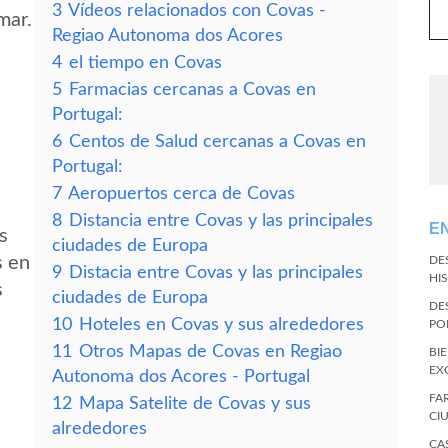
3
Vídeos relacionados con Covas -
mar.
Regiao Autonoma dos Acores
4
el tiempo en Covas
5
Farmacias cercanas a Covas en
Portugal:
6
Centos de Salud cercanas a Covas en
Portugal:
7
Aeropuertos cerca de Covas
8
Distancia entre Covas y las principales
E
s
ciudades de Europa
s en
DE
9
Distacia entre Covas y las principales
HI
s
ciudades de Europa
DE
10
Hoteles en Covas y sus alrededores
PO
11
Otros Mapas de Covas en Regiao
BI
EX
Autonoma dos Acores - Portugal
FA
12
Mapa Satelite de Covas y sus
CI
alrededores
CA