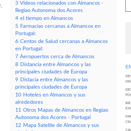
3
Vídeos relacionados con Almancos -
.
Regiao Autonoma dos Acores
4
el tiempo en Almancos
5
Farmacias cercanas a Almancos en
Portugal:
6
Centos de Salud cercanas a Almancos
en Portugal:
7
Aeropuertos cerca de Almancos
8
Distancia entre Almancos y las
E
principales ciudades de Europa
DE
9
Distacia entre Almancos y las
HI
principales ciudades de Europa
DE
10
Hoteles en Almancos y sus
PO
alrededores
BI
EX
11
Otros Mapas de Almancos en Regiao
FA
Autonoma dos Acores - Portugal
CI
12
Mapa Satelite de Almancos y sus
CA