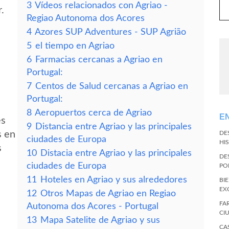
3
Vídeos relacionados con Agriao -
.
Regiao Autonoma dos Acores
4
Azores SUP Adventures - SUP Agrião
5
el tiempo en Agriao
6
Farmacias cercanas a Agriao en
Portugal:
7
Centos de Salud cercanas a Agriao en
Portugal:
8
Aeropuertos cerca de Agriao
E
es
9
Distancia entre Agriao y las principales
s en
DE
ciudades de Europa
HI
s
10
Distacia entre Agriao y las principales
DE
ciudades de Europa
PO
11
Hoteles en Agriao y sus alrededores
BI
EX
12
Otros Mapas de Agriao en Regiao
FA
Autonoma dos Acores - Portugal
CI
13
Mapa Satelite de Agriao y sus
CA