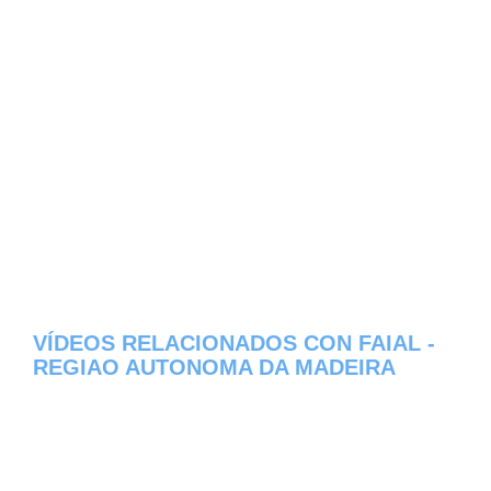
VÍDEOS RELACIONADOS CON FAIAL -
REGIAO AUTONOMA DA MADEIRA
Aqui os dejamos algunos de los videos que
hemos encontrado del pueblo Faial del