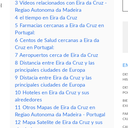
3
Vídeos relacionados con Eira da Cruz -
l
Regiao Autonoma da Madeira
4
el tiempo en Eira da Cruz
5
Farmacias cercanas a Eira da Cruz en
Portugal:
6
Centos de Salud cercanas a Eira da
Cruz en Portugal:
7
Aeropuertos cerca de Eira da Cruz
8
Distancia entre Eira da Cruz y las
E
principales ciudades de Europa
DE
9
Distacia entre Eira da Cruz y las
HI
principales ciudades de Europa
DE
10
Hoteles en Eira da Cruz y sus
PO
alrededores
BI
EX
11
Otros Mapas de Eira da Cruz en
FA
Regiao Autonoma da Madeira - Portugal
CI
12
Mapa Satelite de Eira da Cruz y sus
CA