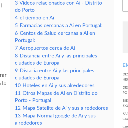
3
Vídeos relacionados con Ai - Distrito
l
do Porto
4
el tiempo en Ai
5
Farmacias cercanas a Ai en Portugal:
6
Centos de Salud cercanas a Ai en
Portugal:
7
Aeropuertos cerca de Ai
8
Distancia entre Ai y las principales
ciudades de Europa
E
9
Distacia entre Ai y las principales
rar
DE
ciudades de Europa
HI
ste
10
Hoteles en Ai y sus alrededores
DE
11
Otros Mapas de Ai en Distrito do
PO
Porto - Portugal
BI
EX
12
Mapa Satelite de Ai y sus alrededores
FA
13
Mapa Normal google de Ai y sus
CI
alrededores
CA