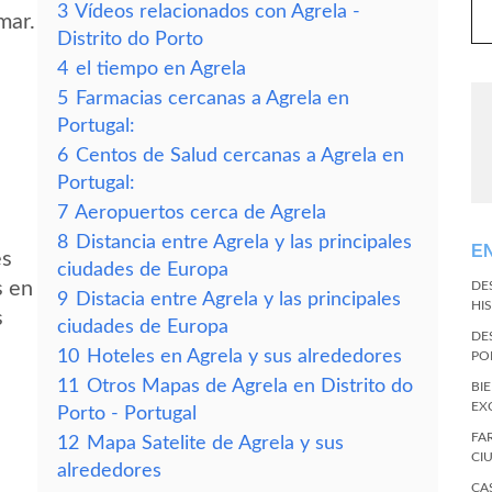
3
Vídeos relacionados con Agrela -
mar.
Distrito do Porto
4
el tiempo en Agrela
5
Farmacias cercanas a Agrela en
Portugal:
6
Centos de Salud cercanas a Agrela en
Portugal:
7
Aeropuertos cerca de Agrela
8
Distancia entre Agrela y las principales
E
es
ciudades de Europa
s en
DE
9
Distacia entre Agrela y las principales
HI
s
ciudades de Europa
DE
10
Hoteles en Agrela y sus alrededores
PO
11
Otros Mapas de Agrela en Distrito do
BI
EX
Porto - Portugal
FA
12
Mapa Satelite de Agrela y sus
CI
alrededores
CA