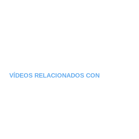
VÍDEOS RELACIONADOS CON
FREIXINHO - DISTRITO DE VISEU
Aqui os dejamos algunos de los videos que
hemos encontrado del pueblo Freixinho del
estado de Distrito de Viseu en Portugal,
constantemente estamos colocando nuevos
video, asi que te invitamos a que nos visites