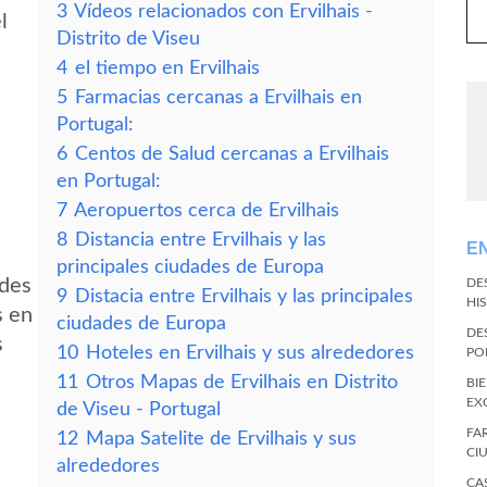
3
Vídeos relacionados con Ervilhais -
l
Distrito de Viseu
4
el tiempo en Ervilhais
5
Farmacias cercanas a Ervilhais en
Portugal:
6
Centos de Salud cercanas a Ervilhais
en Portugal:
7
Aeropuertos cerca de Ervilhais
8
Distancia entre Ervilhais y las
E
principales ciudades de Europa
edes
DE
9
Distacia entre Ervilhais y las principales
HI
s en
ciudades de Europa
DE
s
10
Hoteles en Ervilhais y sus alrededores
PO
11
Otros Mapas de Ervilhais en Distrito
BI
EX
de Viseu - Portugal
FA
12
Mapa Satelite de Ervilhais y sus
CI
alrededores
CA