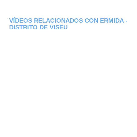
VÍDEOS RELACIONADOS CON ERMIDA -
DISTRITO DE VISEU
Aqui os dejamos algunos de los videos que
hemos encontrado del pueblo Ermida del
estado de Distrito de Viseu en Portugal,
constantemente estamos colocando nuevos
video, asi que te invitamos a que nos visites
frecuentemente y te mantengas informado
de todos los nuevos videos que se suban en
la red de Ermida, esperamos que te gusten.
Error 429 Quota exceeded for quota metric
'Search Queries' and limit 'Search Queries
per day' of service 'youtube.googleapis.com'