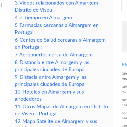
3
Vídeos relacionados con Almargem -
l
Distrito de Viseu
4
el tiempo en Almargem
5
Farmacias cercanas a Almargem en
Portugal:
6
Centos de Salud cercanas a Almargem
en Portugal:
7
Aeropuertos cerca de Almargem
8
Distancia entre Almargem y las
E
principales ciudades de Europa
DE
9
Distacia entre Almargem y las
HI
principales ciudades de Europa
DE
10
Hoteles en Almargem y sus
PO
alrededores
BI
EX
11
Otros Mapas de Almargem en Distrito
FA
de Viseu - Portugal
CI
12
Mapa Satelite de Almargem y sus
CA