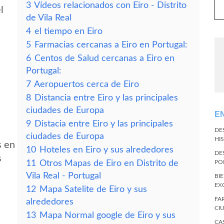
3
Vídeos relacionados con Eiro - Distrito
l
de Vila Real
4
el tiempo en Eiro
5
Farmacias cercanas a Eiro en Portugal:
6
Centos de Salud cercanas a Eiro en
Portugal:
7
Aeropuertos cerca de Eiro
8
Distancia entre Eiro y las principales
ciudades de Europa
E
9
Distacia entre Eiro y las principales
DE
ciudades de Europa
HI
s en
10
Hoteles en Eiro y sus alrededores
DE
s
11
Otros Mapas de Eiro en Distrito de
PO
Vila Real - Portugal
BI
EX
12
Mapa Satelite de Eiro y sus
FA
alrededores
CI
13
Mapa Normal google de Eiro y sus
CA