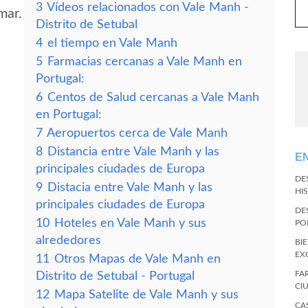
3
Vídeos relacionados con Vale Manh -
mar.
Distrito de Setubal
4
el tiempo en Vale Manh
5
Farmacias cercanas a Vale Manh en
Portugal:
6
Centos de Salud cercanas a Vale Manh
en Portugal:
7
Aeropuertos cerca de Vale Manh
8
Distancia entre Vale Manh y las
E
principales ciudades de Europa
DE
9
Distacia entre Vale Manh y las
HI
principales ciudades de Europa
DE
10
Hoteles en Vale Manh y sus
PO
alrededores
BI
EX
11
Otros Mapas de Vale Manh en
FA
Distrito de Setubal - Portugal
CI
12
Mapa Satelite de Vale Manh y sus
CA