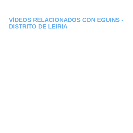
VÍDEOS RELACIONADOS CON EGUINS -
DISTRITO DE LEIRIA
Aqui os dejamos algunos de los videos que
hemos encontrado del pueblo Eguins del
estado de Distrito de Leiria en Portugal,
constantemente estamos colocando nuevos
video, asi que te invitamos a que nos visites
frecuentemente y te mantengas informado
de todos los nuevos videos que se suban en
la red de Eguins, esperamos que te gusten.
Error 429 Quota exceeded for quota metric
'Search Queries' and limit 'Search Queries
per day' of service 'youtube.googleapis.com'