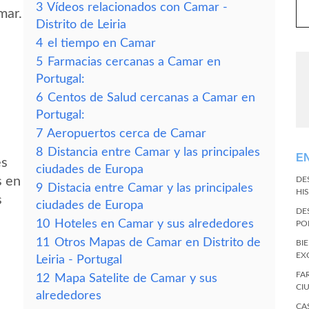
3
Vídeos relacionados con Camar -
mar.
Distrito de Leiria
4
el tiempo en Camar
5
Farmacias cercanas a Camar en
Portugal:
6
Centos de Salud cercanas a Camar en
Portugal:
7
Aeropuertos cerca de Camar
8
Distancia entre Camar y las principales
E
es
ciudades de Europa
s en
DE
9
Distacia entre Camar y las principales
HI
s
ciudades de Europa
DE
10
Hoteles en Camar y sus alrededores
PO
11
Otros Mapas de Camar en Distrito de
BI
EX
Leiria - Portugal
FA
12
Mapa Satelite de Camar y sus
CI
alrededores
CA