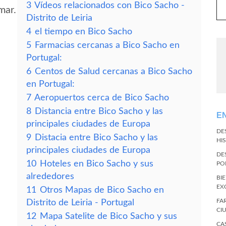
3
Vídeos relacionados con Bico Sacho -
mar.
Distrito de Leiria
4
el tiempo en Bico Sacho
5
Farmacias cercanas a Bico Sacho en
Portugal:
6
Centos de Salud cercanas a Bico Sacho
en Portugal:
7
Aeropuertos cerca de Bico Sacho
8
Distancia entre Bico Sacho y las
E
principales ciudades de Europa
DE
9
Distacia entre Bico Sacho y las
HI
principales ciudades de Europa
DE
10
Hoteles en Bico Sacho y sus
PO
alrededores
BI
EX
11
Otros Mapas de Bico Sacho en
FA
Distrito de Leiria - Portugal
CI
12
Mapa Satelite de Bico Sacho y sus
CA