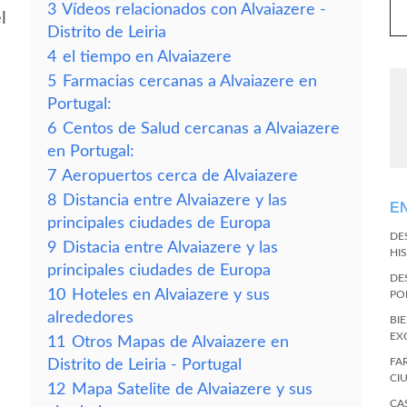
3
Vídeos relacionados con Alvaiazere -
l
Distrito de Leiria
4
el tiempo en Alvaiazere
5
Farmacias cercanas a Alvaiazere en
Portugal:
6
Centos de Salud cercanas a Alvaiazere
en Portugal:
7
Aeropuertos cerca de Alvaiazere
8
Distancia entre Alvaiazere y las
E
principales ciudades de Europa
DE
9
Distacia entre Alvaiazere y las
HI
principales ciudades de Europa
DE
10
Hoteles en Alvaiazere y sus
PO
alrededores
BI
EX
11
Otros Mapas de Alvaiazere en
FA
Distrito de Leiria - Portugal
CI
12
Mapa Satelite de Alvaiazere y sus
CA