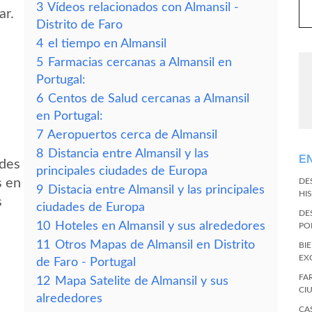
3
Vídeos relacionados con Almansil -
ar.
Distrito de Faro
4
el tiempo en Almansil
5
Farmacias cercanas a Almansil en
Portugal:
6
Centos de Salud cercanas a Almansil
en Portugal:
7
Aeropuertos cerca de Almansil
8
Distancia entre Almansil y las
E
edes
principales ciudades de Europa
s en
DE
9
Distacia entre Almansil y las principales
HI
s
ciudades de Europa
DE
10
Hoteles en Almansil y sus alrededores
PO
11
Otros Mapas de Almansil en Distrito
BI
EX
de Faro - Portugal
FA
12
Mapa Satelite de Almansil y sus
CI
alrededores
CA