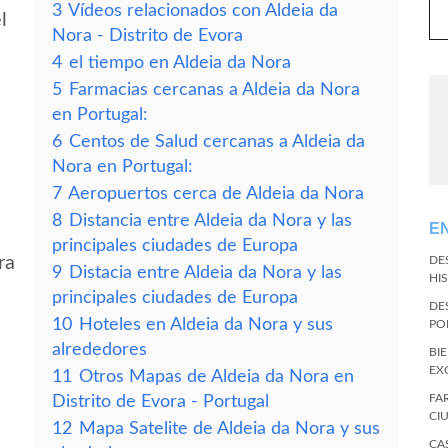
3
Vídeos relacionados con Aldeia da
l
Nora - Distrito de Evora
4
el tiempo en Aldeia da Nora
5
Farmacias cercanas a Aldeia da Nora
en Portugal:
6
Centos de Salud cercanas a Aldeia da
Nora en Portugal:
7
Aeropuertos cerca de Aldeia da Nora
8
Distancia entre Aldeia da Nora y las
E
principales ciudades de Europa
ra
DE
9
Distacia entre Aldeia da Nora y las
HI
principales ciudades de Europa
DE
10
Hoteles en Aldeia da Nora y sus
PO
alrededores
BI
EX
11
Otros Mapas de Aldeia da Nora en
FA
Distrito de Evora - Portugal
CI
12
Mapa Satelite de Aldeia da Nora y sus
CA