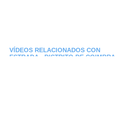
VÍDEOS RELACIONADOS CON
ESTRADA - DISTRITO DE COIMBRA
Aqui os dejamos algunos de los videos que
hemos encontrado del pueblo Estrada del
estado de Distrito de Coimbra en Portugal,
constantemente estamos colocando nuevos
video, asi que te invitamos a que nos visites
frecuentemente y te mantengas informado
de todos los nuevos videos que se suban en
la red de Estrada, esperamos que te gusten.