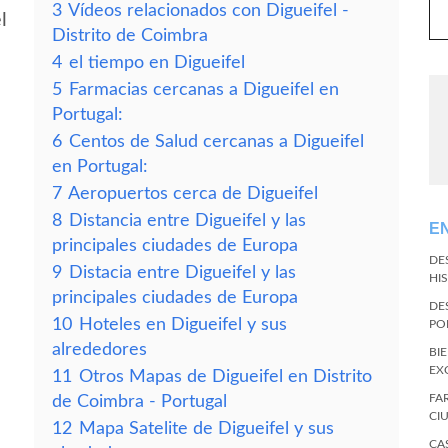
3
Vídeos relacionados con Digueifel -
l
Distrito de Coimbra
4
el tiempo en Digueifel
5
Farmacias cercanas a Digueifel en
Portugal:
6
Centos de Salud cercanas a Digueifel
en Portugal:
7
Aeropuertos cerca de Digueifel
8
Distancia entre Digueifel y las
E
principales ciudades de Europa
DE
9
Distacia entre Digueifel y las
HI
principales ciudades de Europa
DE
10
Hoteles en Digueifel y sus
PO
alrededores
BI
EX
11
Otros Mapas de Digueifel en Distrito
FA
de Coimbra - Portugal
CI
12
Mapa Satelite de Digueifel y sus
CA