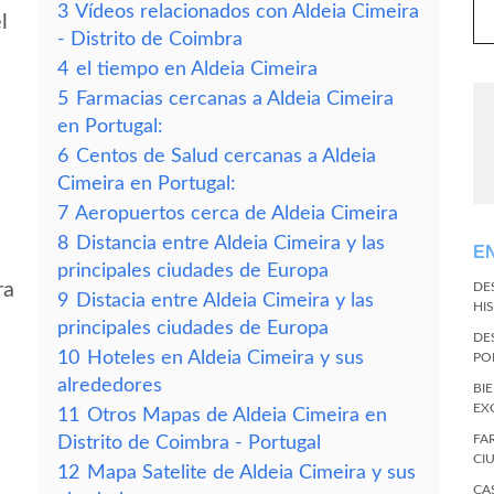
3
Vídeos relacionados con Aldeia Cimeira
l
- Distrito de Coimbra
4
el tiempo en Aldeia Cimeira
5
Farmacias cercanas a Aldeia Cimeira
en Portugal:
6
Centos de Salud cercanas a Aldeia
Cimeira en Portugal:
7
Aeropuertos cerca de Aldeia Cimeira
8
Distancia entre Aldeia Cimeira y las
E
principales ciudades de Europa
ra
DE
9
Distacia entre Aldeia Cimeira y las
HI
principales ciudades de Europa
DE
10
Hoteles en Aldeia Cimeira y sus
PO
alrededores
BI
EX
11
Otros Mapas de Aldeia Cimeira en
FA
Distrito de Coimbra - Portugal
CI
12
Mapa Satelite de Aldeia Cimeira y sus
CA