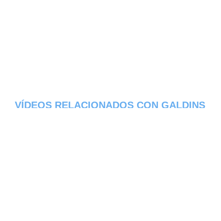
VÍDEOS RELACIONADOS CON GALDINS
- DISTRITO DE CASTELO BRANCO
Aqui os dejamos algunos de los videos que
hemos encontrado del pueblo Galdins del
estado de Distrito de Castelo Branco en
Portugal, constantemente estamos
colocando nuevos video, asi que te
invitamos a que nos visites frecuentemente