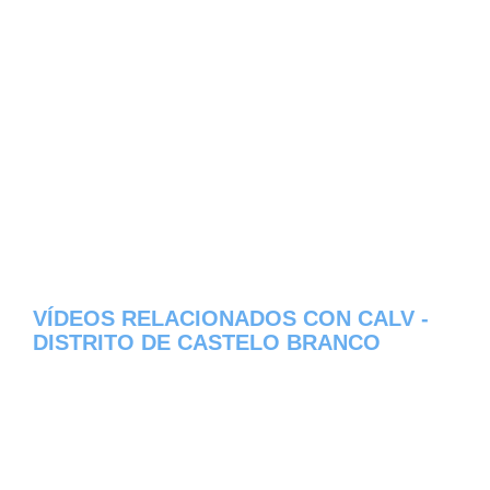
VÍDEOS RELACIONADOS CON CALV -
DISTRITO DE CASTELO BRANCO
Aqui os dejamos algunos de los videos que
hemos encontrado del pueblo Calv del
estado de Distrito de Castelo Branco en