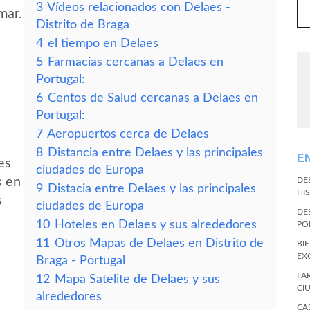
3
Vídeos relacionados con Delaes -
mar.
Distrito de Braga
4
el tiempo en Delaes
5
Farmacias cercanas a Delaes en
Portugal:
6
Centos de Salud cercanas a Delaes en
Portugal:
7
Aeropuertos cerca de Delaes
8
Distancia entre Delaes y las principales
E
es
ciudades de Europa
s en
DE
9
Distacia entre Delaes y las principales
HI
s
ciudades de Europa
DE
10
Hoteles en Delaes y sus alrededores
PO
11
Otros Mapas de Delaes en Distrito de
BI
EX
Braga - Portugal
FA
12
Mapa Satelite de Delaes y sus
CI
alrededores
CA