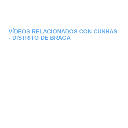
VÍDEOS RELACIONADOS CON CUNHAS
- DISTRITO DE BRAGA
Aqui os dejamos algunos de los videos que
hemos encontrado del pueblo Cunhas del
estado de Distrito de Braga en Portugal,
constantemente estamos colocando nuevos
video, asi que te invitamos a que nos visites
frecuentemente y te mantengas informado
de todos los nuevos videos que se suban en
la red de Cunhas, esperamos que te gusten.
Error 429 Quota exceeded for quota metric
'Search Queries' and limit 'Search Queries