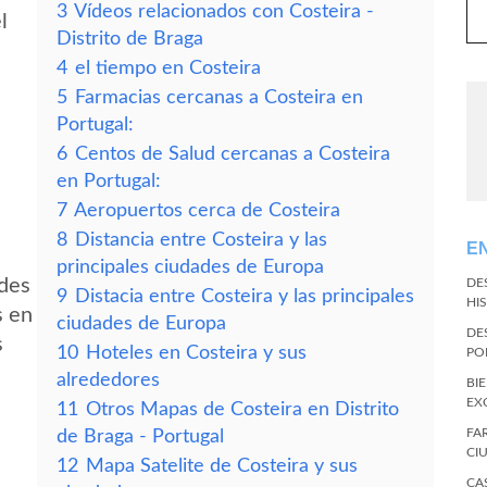
3
Vídeos relacionados con Costeira -
l
Distrito de Braga
4
el tiempo en Costeira
5
Farmacias cercanas a Costeira en
Portugal:
6
Centos de Salud cercanas a Costeira
en Portugal:
7
Aeropuertos cerca de Costeira
8
Distancia entre Costeira y las
E
principales ciudades de Europa
edes
DE
9
Distacia entre Costeira y las principales
HI
s en
ciudades de Europa
DE
s
10
Hoteles en Costeira y sus
PO
alrededores
BI
EX
11
Otros Mapas de Costeira en Distrito
FA
de Braga - Portugal
CI
12
Mapa Satelite de Costeira y sus
CA