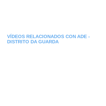
VÍDEOS RELACIONADOS CON ADE -
DISTRITO DA GUARDA
Aqui os dejamos algunos de los videos que
hemos encontrado del pueblo Ade del
estado de Distrito da Guarda en Portugal,
constantemente estamos colocando nuevos
video, asi que te invitamos a que nos visites
frecuentemente y te mantengas informado
de todos los nuevos videos que se suban en
la red de Ade, esperamos que te gusten.